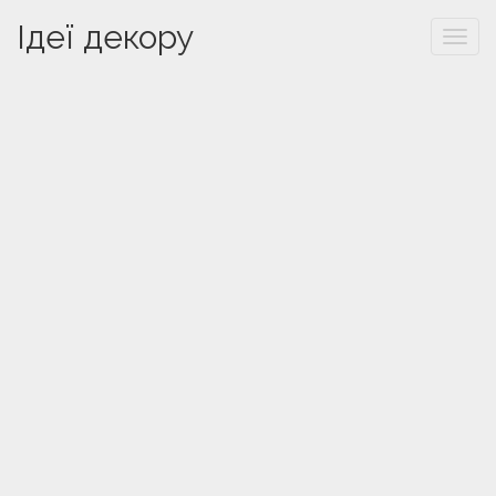
Ідеї декору
Togg
navi