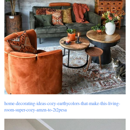
home-decorating-ideas-cozy-earthycolors-that-make-this-living-
room-super-cozy-amzn-to-2t2pesa