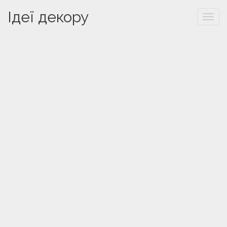
Ідеї декору
Togg
navi