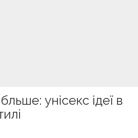
бльше: унісекс ідеї в
тилі