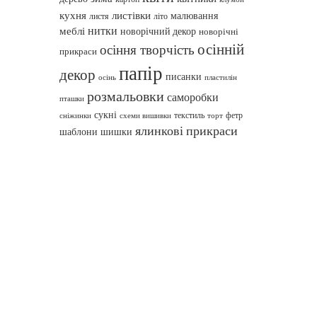
кухня
листівки
малювання
листя
літо
нитки
меблі
новорічний декор
новорічні
осінній
осіння творчість
прикраси
папір
декор
писанки
осінь
пластилін
розмальовки
саморобки
пташки
сукні
текстиль
фетр
сніжинки
схеми вишивки
торт
ялинкові прикраси
шаблони
шишки