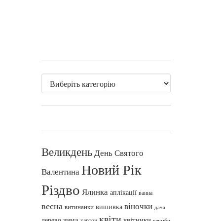
Великдень
День Святого
Новий Рік
Валентина
Різдво
Ялинка
аплікації
ванна
весна
віночки
вишивка
витинанки
дача
квіти
зима
квітники
дерево
картон
клумби