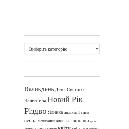
Великдень
День Святого
Новий Рік
Валентина
Різдво
Ялинка
аплікації
ванна
весна
віночки
вишивка
витинанки
дача
квіти
зима
квітники
дерево
картон
клумби