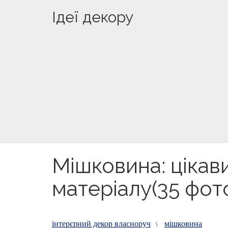
Ідеї декору
Мішковина: цікав
матеріалу(35 фот
інтерєрний декор власноруч
мішковина
\