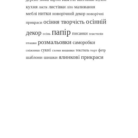
кухня
листівки
малювання
листя
літо
нитки
меблі
новорічний декор
новорічні
осінній
осіння творчість
прикраси
папір
декор
писанки
осінь
пластилін
розмальовки
саморобки
пташки
сукні
текстиль
фетр
сніжинки
схеми вишивки
торт
ялинкові прикраси
шаблони
шишки