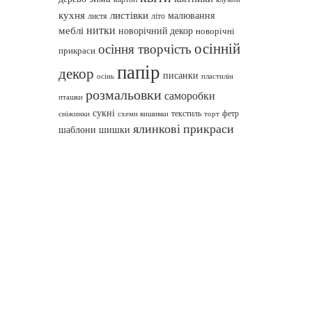
кухня
листівки
малювання
листя
літо
нитки
меблі
новорічний декор
новорічні
осінній
осіння творчість
прикраси
папір
декор
писанки
осінь
пластилін
розмальовки
саморобки
пташки
сукні
текстиль
фетр
сніжинки
схеми вишивки
торт
ялинкові прикраси
шаблони
шишки