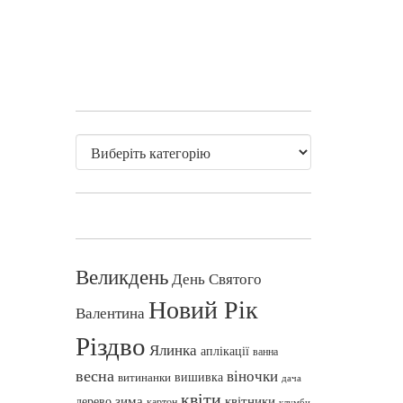
Великдень
День Святого
Новий Рік
Валентина
Різдво
Ялинка
аплікації
ванна
весна
віночки
вишивка
витинанки
дача
квіти
зима
квітники
дерево
картон
клумби