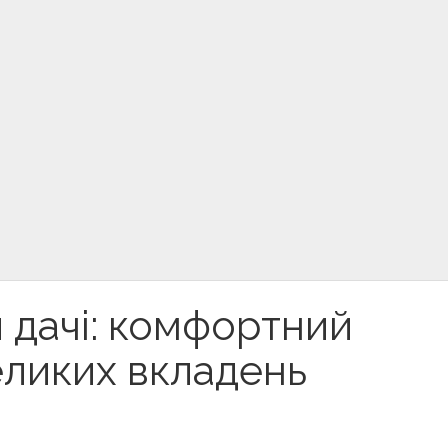
я дачі: комфортний
еликих вкладень