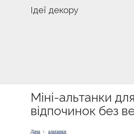
Ідеї декору
Міні-альтанки дл
відпочинок без в
Дача
альтанки
\