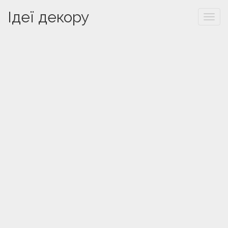
Ідеї декору
Togg
navi