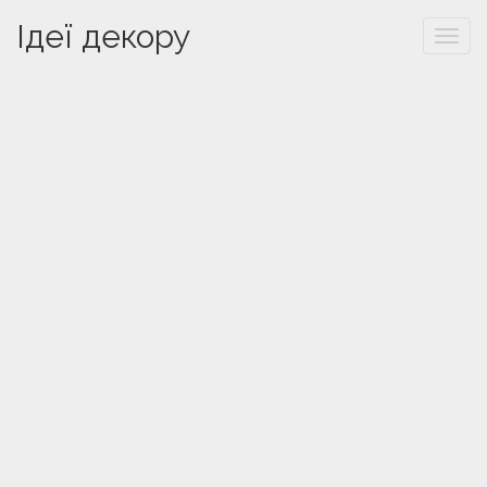
Ідеї декору
Togg
navi