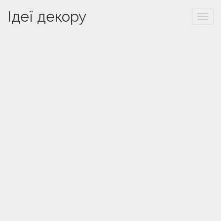
Ідеї декору
Togg
navi