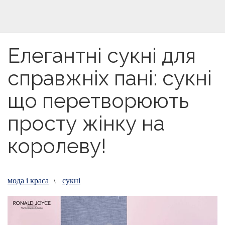
Елегантні сукні для
справжніх пані: сукні
що перетворюють
просту жінку на
королеву!
мода і краса
сукні
\