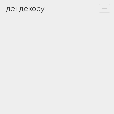
Ідеї декору
Togg
navi