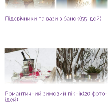
Підсвічники та вази з банок(55 ідей)
Романтичний зимовий пікнік(20 фото-
ідей)