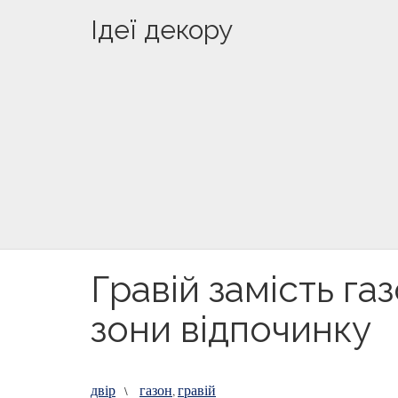
Ідеї декору
Гравій замість га
зони відпочинку
двір
газон
гравій
\
,