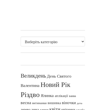
Великдень
День Святого
Новий Рік
Валентина
Різдво
Ялинка
аплікації
ванна
весна
віночки
вишивка
витинанки
дача
квіти
зима
квітники
дерево
картон
клумби