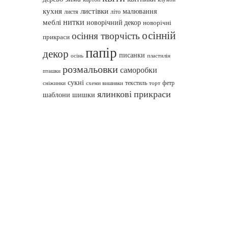
кухня
листівки
малювання
листя
літо
нитки
меблі
новорічний декор
новорічні
осінній
осіння творчість
прикраси
папір
декор
писанки
осінь
пластилін
розмальовки
саморобки
пташки
сукні
текстиль
фетр
сніжинки
схеми вишивки
торт
ялинкові прикраси
шаблони
шишки