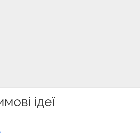
мові ідеї
/