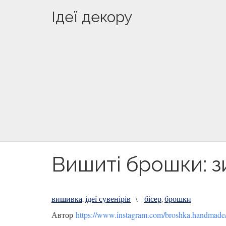
Ідеї декору
Вишиті брошки: зи
вишивка
ідеї сувенірів
бісер
брошки
,
\
,
Автор
https://www.instagram.com/broshka.handmade