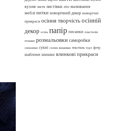
кухня
листівки
малювання
листя
літо
нитки
меблі
новорічний декор
новорічні
осінній
осіння творчість
прикраси
папір
декор
писанки
осінь
пластилін
розмальовки
саморобки
пташки
сукні
текстиль
фетр
сніжинки
схеми вишивки
торт
ялинкові прикраси
шаблони
шишки