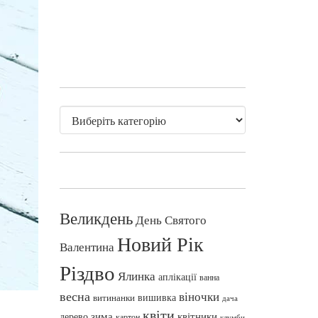
Великдень
День Святого
Новий Рік
Валентина
Різдво
Ялинка
аплікації
ванна
весна
віночки
вишивка
витинанки
дача
квіти
зима
квітники
дерево
картон
клумби