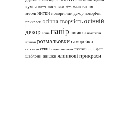
кухня
листівки
малювання
листя
літо
нитки
меблі
новорічний декор
новорічні
осінній
осіння творчість
прикраси
папір
декор
писанки
осінь
пластилін
розмальовки
саморобки
пташки
сукні
текстиль
фетр
сніжинки
схеми вишивки
торт
ялинкові прикраси
шаблони
шишки