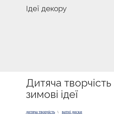
Ідеї декору
Дитяча творчість 
зимові ідеї
дитяча творчість
ватні диски
\