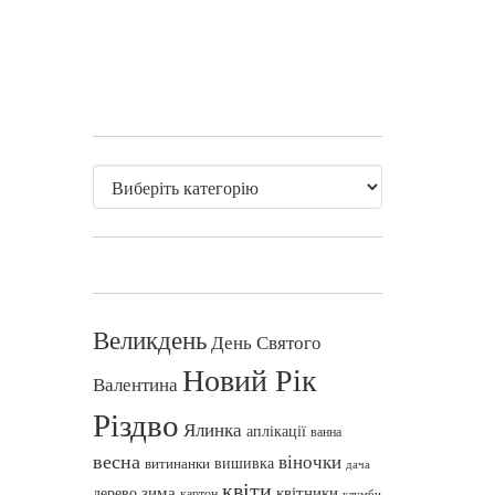
Великдень
День Святого
Новий Рік
Валентина
Різдво
Ялинка
аплікації
ванна
весна
віночки
вишивка
витинанки
дача
квіти
зима
квітники
дерево
картон
клумби