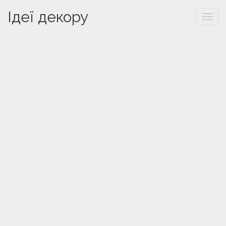
Ідеї декору
Togg
navi