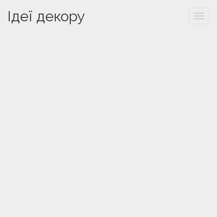
Ідеї декору
Togg
navi