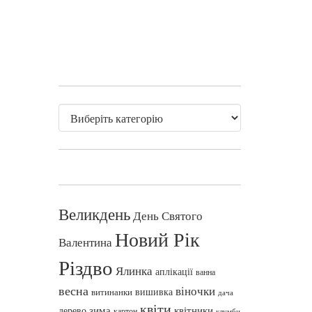
Великдень
День Святого
Новий Рік
Валентина
Різдво
Ялинка
аплікації
ванна
весна
віночки
вишивка
витинанки
дача
квіти
зима
квітники
дерево
картон
клумби