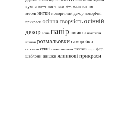
кухня
листівки
малювання
листя
літо
нитки
меблі
новорічний декор
новорічні
осінній
осіння творчість
прикраси
папір
декор
писанки
осінь
пластилін
розмальовки
саморобки
пташки
сукні
текстиль
фетр
сніжинки
схеми вишивки
торт
ялинкові прикраси
шаблони
шишки