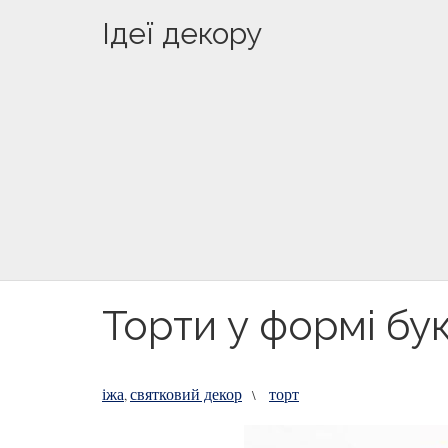
Ідеї декору
Торти у формі букв
іжа
святковий декор
торт
,
\