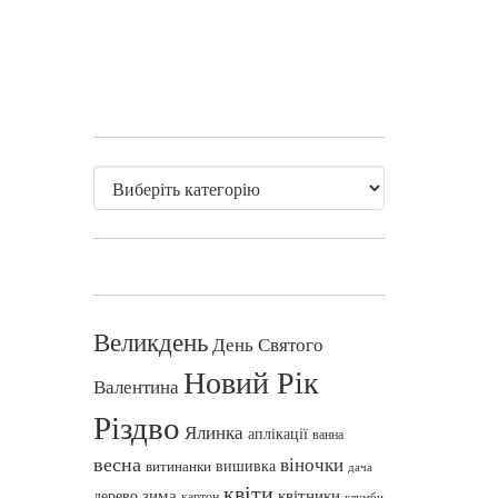
Великдень
День Святого
Новий Рік
Валентина
Різдво
Ялинка
аплікації
ванна
весна
віночки
вишивка
витинанки
дача
квіти
зима
квітники
дерево
картон
клумби