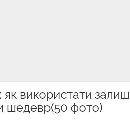
: як використати зали
и шедевр(50 фото)