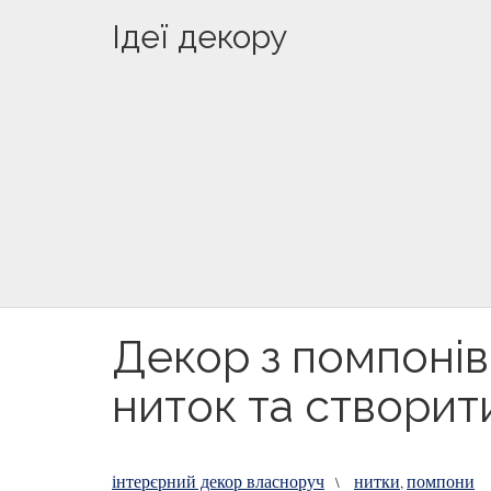
Ідеї декору
Декор з помпонів
ниток та створит
інтерєрний декор власноруч
нитки
помпони
\
,