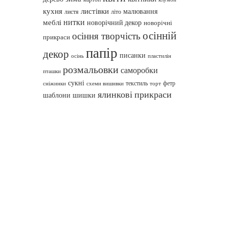
кухня
листівки
малювання
листя
літо
нитки
меблі
новорічний декор
новорічні
осінній
осіння творчість
прикраси
папір
декор
писанки
осінь
пластилін
розмальовки
саморобки
пташки
сукні
текстиль
фетр
сніжинки
схеми вишивки
торт
ялинкові прикраси
шаблони
шишки