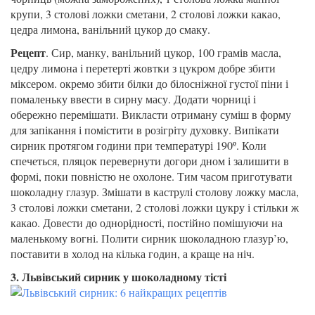
крупи, 3 столові ложки сметани, 2 столові ложки какао,
цедра лимона, ванільний цукор до смаку.
Рецепт
. Сир, манку, ванільний цукор, 100 грамів масла,
цедру лимона і перетерті жовтки з цукром добре збити
міксером. окремо збити білки до білосніжної густої піни і
помаленьку ввести в сирну масу. Додати чорниці і
обережно перемішати. Викласти отриману суміш в форму
для запікання і помістити в розігріту духовку. Випікати
сирник протягом години при температурі 190º. Коли
спечеться, пляцок перевернути догори дном і залишити в
формі, поки повністю не охолоне. Тим часом приготувати
шоколадну глазур. Змішати в каструлі столову ложку масла,
3 столові ложки сметани, 2 столові ложки цукру і стільки ж
какао. Довести до однорідності, постійно помішуючи на
маленькому вогні. Полити сирник шоколадною глазур’ю,
поставити в холод на кілька годин, а краще на ніч.
3. Львівський сирник у шоколадному тісті