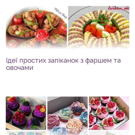
Ідеї простих запіканок з фаршем та
овочами