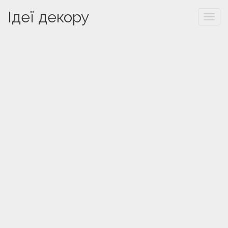
Ідеї декору
Togg
navi