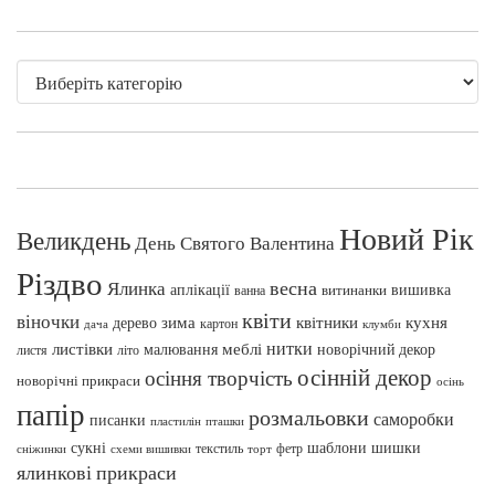
Новий Рік
Великдень
День Святого Валентина
Різдво
весна
Ялинка
аплікації
вишивка
витинанки
ванна
квіти
віночки
зима
квітники
кухня
дерево
картон
клумби
дача
нитки
меблі
листівки
малювання
новорічний декор
листя
літо
осінній декор
осіння творчість
новорічні прикраси
осінь
папір
розмальовки
саморобки
писанки
пташки
пластилін
сукні
шаблони
шишки
текстиль
фетр
сніжинки
схеми вишивки
торт
ялинкові прикраси