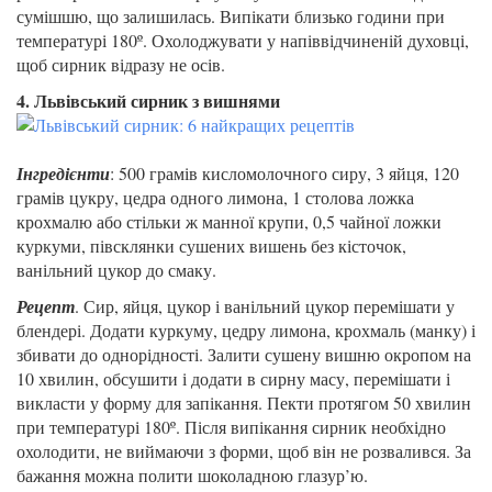
сумішшю, що залишилась. Випікати близько години при
температурі 180º. Охолоджувати у напіввідчиненій духовці,
щоб сирник відразу не осів.
4. Львівський сирник з вишнями
Інгредієнти
: 500 грамів кисломолочного сиру, 3 яйця, 120
грамів цукру, цедра одного лимона, 1 столова ложка
крохмалю або стільки ж манної крупи, 0,5 чайної ложки
куркуми, півсклянки сушених вишень без кісточок,
ванільний цукор до смаку.
Рецепт
. Сир, яйця, цукор і ванільний цукор перемішати у
блендері. Додати куркуму, цедру лимона, крохмаль (манку) і
збивати до однорідності. Залити сушену вишню окропом на
10 хвилин, обсушити і додати в сирну масу, перемішати і
викласти у форму для запікання. Пекти протягом 50 хвилин
при температурі 180º. Після випікання сирник необхідно
охолодити, не виймаючи з форми, щоб він не розвалився. За
бажання можна полити шоколадною глазур’ю.