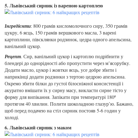
5. Львівський сирник із вареною картоплею
Інгредієнти
: 800 грамів кисломолочного сиру, 350 грамів
цукру, 6 яєць, 150 грамів вершкового масла, 3 варені
картоплини, півсклянки родзинок, цедра одного апельсина,
ванільний цукор.
Рецепт
. Сир, ванільний цукор і картоплю подрібнити у
блендері до однорідності або пропустити через м’ясорубку.
Додати масло, цукор і жовтки яєць, усе добре збити і
наприкінці додати родзинки з тертою цедрою апельсина.
Окремо збити білки до густої білосніжної консистенції і
акуратно вмішати їх у сирну масу, викласти сирне тісто у
форму для випікання. Запікати при температурі 180º
протягом 40 хвилин. Полити шоколадною глазур’ю. Бажано,
щоб перед подачею на стіл сирник постояв 5-6 годин у
холоді.
6. Львівський сирник з маком