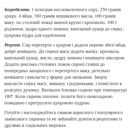
Інгредієнти
: 1 кілограм кисломолочного сиру, 250 грамів
цукру, 4 яйця, 180 грамів вершкового масла, 100 грамів
маку, по столовій ложці манної крупи і крохмалю, 100 г
родзинок, цедра одного лимона, ванільний цукор до смаку,
цукрова пудра для оздоблення.
Рецепт
. Сир перетерти з цукром і додати окремо збиті яйця,
добре вимішати. До сирної маси додати манку, крохмаль,
ванільний цукор, масло, цедру лимона і вимішати міксером.
Додати декілька столових ложок сирної суміші до
попередньо запареного і перетертого маку, ретельно
вимішати і викласти у форму для запікання. Зверху
викласти сирну масу, змішану з родзинками, і помістити в
розігріту духовку. Випікати близько години при температурі
180º. Коли сирник охолоне, полити його шоколадною
помадкою і притрусити цукровою пудрою.
Готуйте і насолоджуйтесь смаком корисного і популярного
львівського сирника та не забувайте ділитися рецептами із
друзями в соціальних мережах.