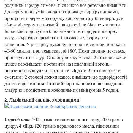
родзинки і цедру лимона, після чого все ретельно вимішати.
До отриманої суміші додати сир (якщо сир крупинками,
пропустити через м’ясорубку або змолоти у блендері), усе
збити міксером на низькій швидкості не більше хвилини.
Білки збити до густої білосніжної піни і додати в сирну
масу, акуратно перемішати і викласти у форму для
запікання. У розігріту духовку поставити сирник, випікати
40-60 хвилин при температурі 180º. Поки сирник печеться,
приготувати глазур. Столову ложку масла і 2 столові ложки
цукру перемішати, поставити на невеликий вогонь,
постійно помішуючи розтопити. Додати 3 столові ложки
сметани і 2 столові ложки какао, вимішати до однорідності і
довести до кипіння. Готовий сирник полити шоколадною
глазур’ю і помістити в холодильник мінімум на 5 годин.
2. Львівський сирник з чорницями
Інгредієнти
: 500 грамів кисломолочного сиру, 200 грамів
цукру, 4 яйця, 120 грамів вершкового масла, півсклянки
чорниць (можна заморожених), 1 столова ложка манної