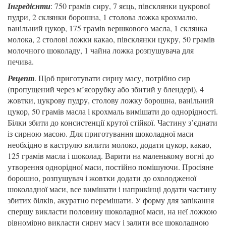
Інгредієнти
: 750 грамів сиру, 7 яєць, півсклянки цукрової
пудри, 2 склянки борошна, 1 столова ложка крохмалю,
ванільний цукор, 175 грамів вершкового масла, 1 склянка
молока, 2 столові ложки какао, півсклянки цукру, 50 грамів
молочного шоколаду, 1 чайна ложка розпушувача для
печива.
Рецепт
. Щоб приготувати сирну масу, потрібно сир
(пропущений через м’ясорубку або збитий у блендері), 4
жовтки, цукрову пудру, столову ложку борошна, ванільний
цукор, 50 грамів масла і крохмаль вимішати до однорідності.
Білки збити до консистенції крутої стійкої. Частину з’єднати
із сирною масою. Для приготування шоколадної маси
необхідно в каструлю вилити молоко, додати цукор, какао,
125 грамів масла і шоколад. Варити на маленькому вогні до
утворення однорідної маси, постійно помішуючи. Просіяне
борошно, розпушувач і жовтки додати до охолодженої
шоколадної маси, все вимішати і наприкінці додати частину
збитих білків, акуратно перемішати. У форму для запікання
спершу викласти половину шоколадної маси, на неї ложкою
рівномірно викласти сирну масу і залити все шоколадною