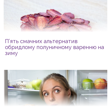
П’ять смачних альтернатив
обридлому полуничному варенню на
зиму