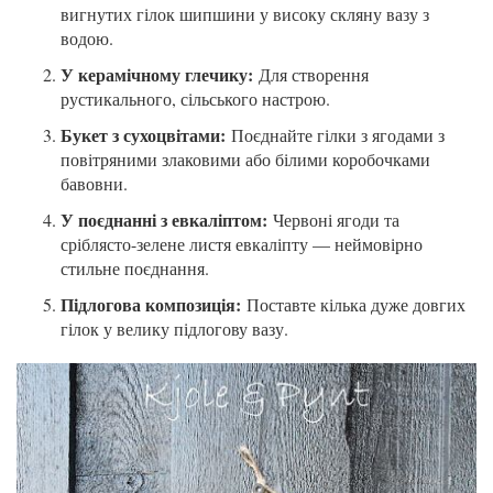
вигнутих гілок шипшини у високу скляну вазу з
водою.
У керамічному глечику:
Для створення
рустикального, сільського настрою.
Букет з сухоцвітами:
Поєднайте гілки з ягодами з
повітряними злаковими або білими коробочками
бавовни.
У поєднанні з евкаліптом:
Червоні ягоди та
сріблясто-зелене листя евкаліпту — неймовірно
стильне поєднання.
Підлогова композиція:
Поставте кілька дуже довгих
гілок у велику підлогову вазу.