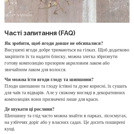
Часті запитання (FAQ)
Як зробити, щоб ягоди довше не обсипалися?
Висушені ягоди добре тримаються на гілках. Щоб додатково
закріпити їх та надати блиску, можна злегка збризнути
готову композицію прозорим акриловим лаком або
звичайним лаком для волосся.
Чи можна їсти ягоди глоду та шипшини?
Плоди шипшини та глоду їстівні та дуже корисні, їх сушать
для чаїв та відварів. Але у свіжому вигляді в декоративних
композиціях вони призначені лише для краси.
Де шукати ці рослини?
Шипшину та глід часто можна знайти в парках, лісосмугах,
на узбіччях доріг або у власних садах. Це досить поширені
кущі.