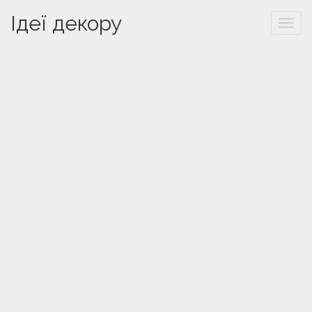
Ідеї декору
Togg
navi