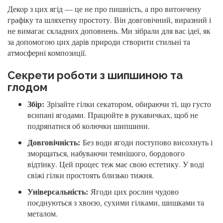
Декор з цих ягід — це не про пишність, а про витончену
графіку та шляхетну простоту. Він довговічний, виразний і
не вимагає складних доповнень. Ми зібрали для вас ідеї, як
за допомогою цих дарів природи створити стильні та
атмосферні композиції.
Секрети роботи з шипшиною та
глодом
Збір:
Зрізайте гілки секатором, обираючи ті, що густо
всипані ягодами. Працюйте в рукавичках, щоб не
подряпатися об колючки шипшини.
Довговічність:
Без води ягоди поступово висохнуть і
зморщаться, набуваючи темнішого, бордового
відтінку. Цей процес теж має свою естетику. У воді
свіжі гілки простоять близько тижня.
Універсальність:
Ягоди цих рослин чудово
поєднуються з хвоєю, сухими гілками, шишками та
металом.