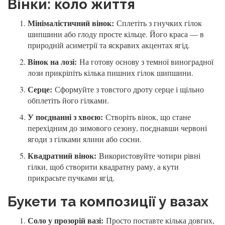
Вінки: коло життя
Мінімалістичний вінок:
Сплетіть з гнучких гілок
шипшини або глоду просте кільце. Його краса — в
природній асиметрії та яскравих акцентах ягід.
Вінок на лозі:
На готову основу з темної виноградної
лози прикріпіть кілька пишних гілок шипшини.
Серце:
Сформуйте з товстого дроту серце і щільно
обплетіть його гілками.
У поєднанні з хвоєю:
Створіть вінок, що стане
перехідним до зимового сезону, поєднавши червоні
ягоди з гілками ялини або сосни.
Квадратний вінок:
Використовуйте чотири рівні
гілки, щоб створити квадратну раму, а кути
прикрасьте пучками ягід.
Букети та композиції у вазах
Соло у прозорій вазі:
Просто поставте кілька довгих,