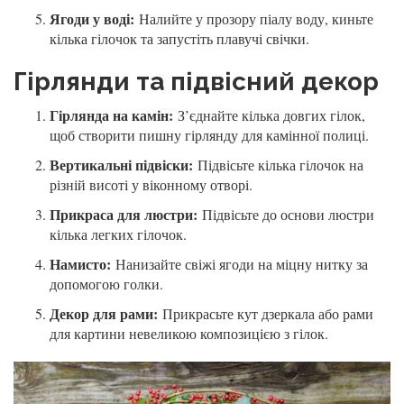
Ягоди у воді:
Налийте у прозору піалу воду, киньте
кілька гілочок та запустіть плавучі свічки.
Гірлянди та підвісний декор
Гірлянда на камін:
З’єднайте кілька довгих гілок,
щоб створити пишну гірлянду для камінної полиці.
Вертикальні підвіски:
Підвісьте кілька гілочок на
різній висоті у віконному отворі.
Прикраса для люстри:
Підвісьте до основи люстри
кілька легких гілочок.
Намисто:
Нанизайте свіжі ягоди на міцну нитку за
допомогою голки.
Декор для рами:
Прикрасьте кут дзеркала або рами
для картини невеликою композицією з гілок.