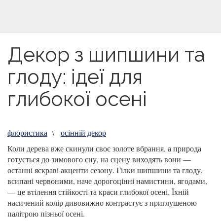
Декор з шипшини та
глоду: ідеї для
глибокої осені
флористика
осінній декор
\
Коли дерева вже скинули своє золоте вбрання, а природа
готується до зимового сну, на сцену виходять вони —
останні яскраві акценти сезону. Гілки шипшини та глоду,
всипані червоними, наче дорогоцінні намистини, ягодами,
— це втілення стійкості та краси глибокої осені. Їхній
насичений колір дивовижно контрастує з приглушеною
палітрою пізньої осені.