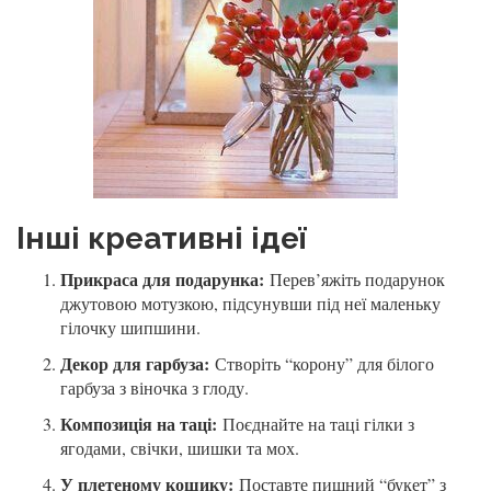
Інші креативні ідеї
Прикраса для подарунка:
Перев’яжіть подарунок
джутовою мотузкою, підсунувши під неї маленьку
гілочку шипшини.
Декор для гарбуза:
Створіть “корону” для білого
гарбуза з віночка з глоду.
Композиція на таці:
Поєднайте на таці гілки з
ягодами, свічки, шишки та мох.
У плетеному кошику:
Поставте пишний “букет” з