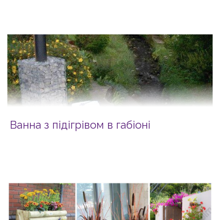
Ванна з підігрівом в габіоні