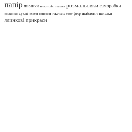
папір
розмальовки
саморобки
писанки
пташки
пластилін
сукні
шаблони
шишки
текстиль
фетр
сніжинки
схеми вишивки
торт
ялинкові прикраси