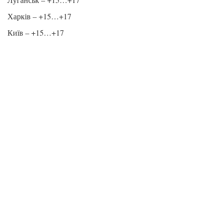
Харків – +15…+17
Київ – +15…+17