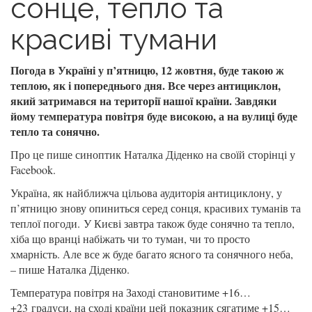
сонце, тепло та
красиві тумани
Погода в Україні у п’ятницю, 12 жовтня, буде такою ж
теплою, як і попереднього дня. Все через антициклон,
який затримався на території нашої країни. Завдяки
йому температура повітря буде високою, а на вулиці буде
тепло та сонячно.
Про це пише синоптик Наталка Діденко на своїй сторінці у
Facebook.
Україна, як найближча цільова аудиторія антициклону, у
п’ятницю знову опиниться серед сонця, красивих туманів та
теплої погоди. У Києві завтра також буде сонячно та тепло,
хіба що вранці набіжать чи то туман, чи то просто
хмарність. Але все ж буде багато ясного та сонячного неба,
– пише Наталка Діденко.
Температура повітря на Заході становитиме +16…
+23 градуси, на сході країни цей показник сягатиме +15…