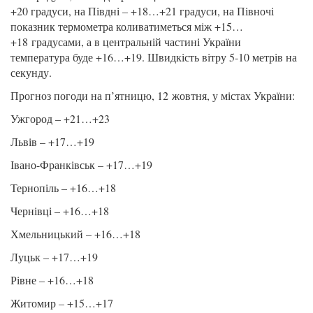
+20 градуси, на Півдні – +18…+21 градуси, на Півночі
показник термометра коливатиметься між +15…
+18 градусами, а в центральній частині України
температура буде +16…+19. Швидкість вітру 5-10 метрів на
секунду.
Прогноз погоди на п’ятницю, 12 жовтня, у містах України:
Ужгород – +21…+23
Львів – +17…+19
Івано-Франківськ – +17…+19
Тернопіль – +16…+18
Чернівці – +16…+18
Хмельницький – +16…+18
Луцьк – +17…+19
Рівне – +16…+18
Житомир – +15…+17