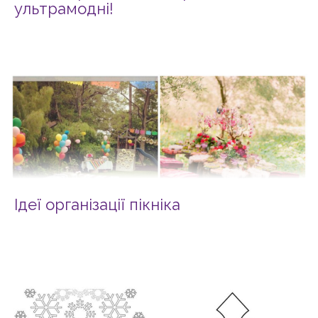
ультрамодні!
Ідеї організації пікніка