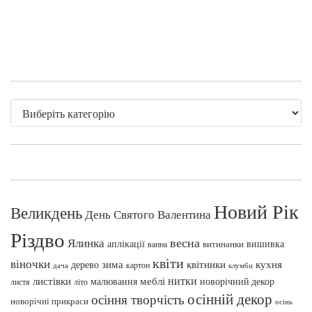
Новий Рік
Великдень
День Святого Валентина
Різдво
весна
Ялинка
аплікації
вишивка
витинанки
ванна
квіти
віночки
зима
квітники
кухня
дерево
картон
клумби
дача
нитки
меблі
листівки
малювання
новорічний декор
листя
літо
осінній декор
осіння творчість
новорічні прикраси
осінь