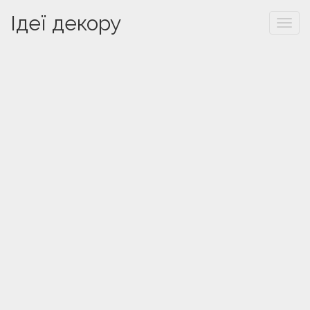
Ідеї декору
Togg
navi