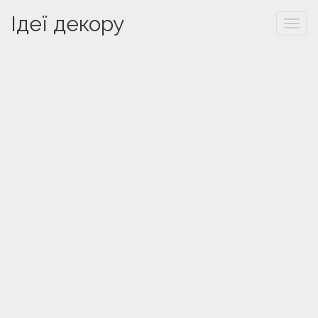
Ідеї декору
Togg
navi