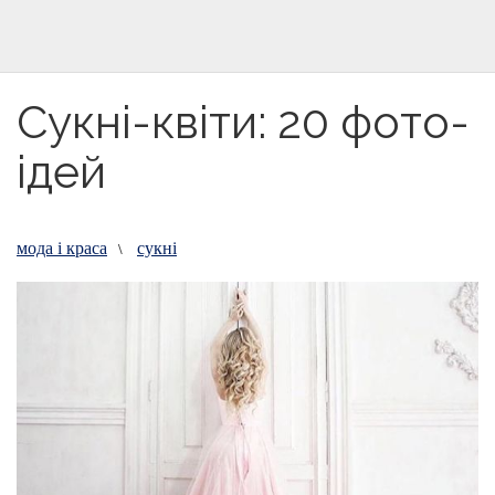
Сукні-квіти: 20 фото-
ідей
мода і краса
сукні
\