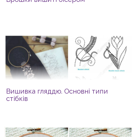
Вишивка гляддю. Основні типи
стібків