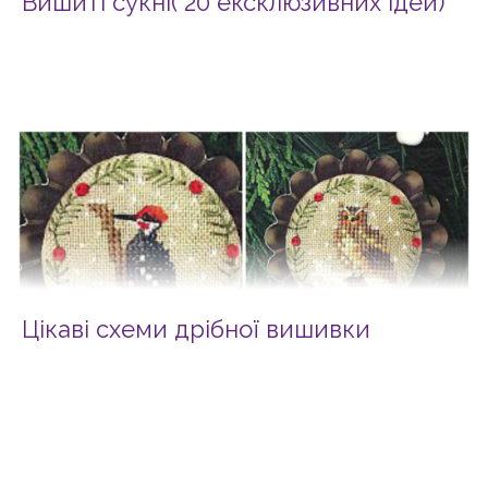
Вишиті сукні( 20 ексклюзивних ідей)
Цікаві схеми дрібної вишивки