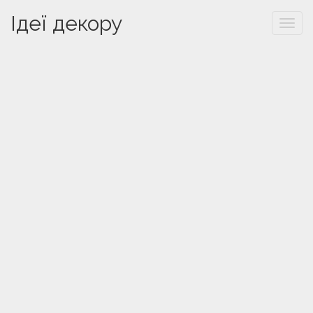
Ідеї декору
Togg
navi