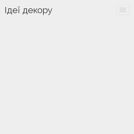
Ідеї декору
Togg
navi