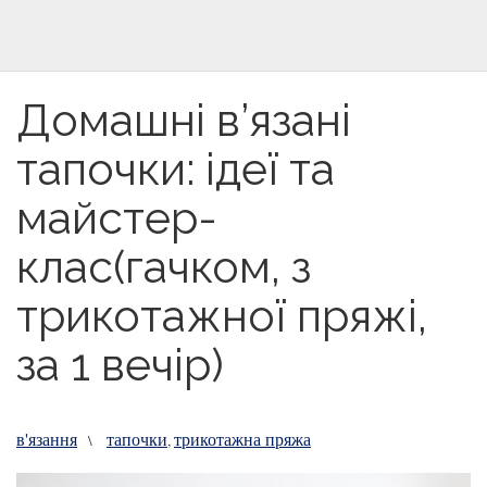
Домашні в’язані
тапочки: ідеї та
майстер-
клас(гачком, з
трикотажної пряжі,
за 1 вечір)
в'язання
тапочки
трикотажна пряжа
\
,