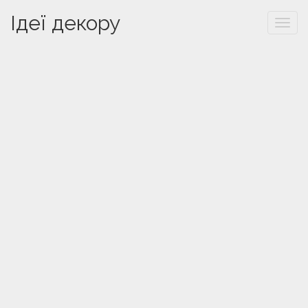
Ідеї декору
Togg
navi