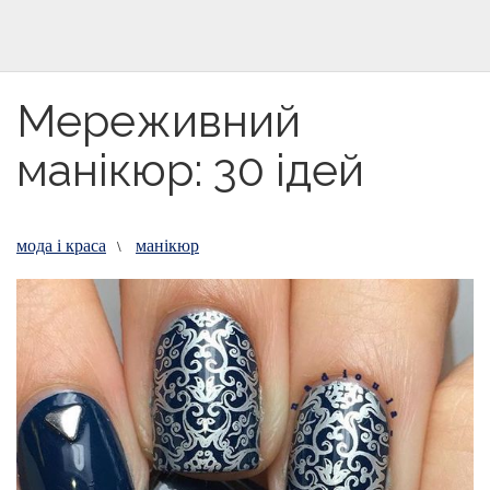
Мереживний
манікюр: 30 ідей
мода і краса
манікюр
\