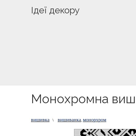
Ідеї декору
Монохромна виши
вишивка
вишиванка
монорхром
\
,