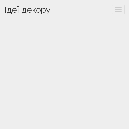
Ідеї декору
Togg
navi