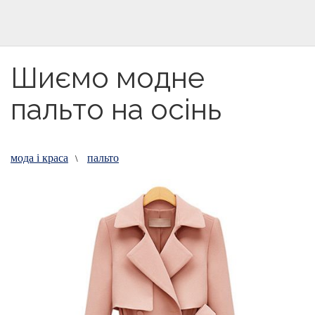
Шиємо модне
пальто на осінь
мода і краса
пальто
\