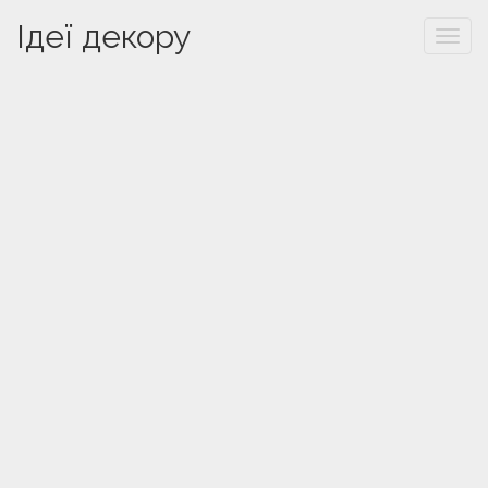
Ідеї декору
Togg
navi