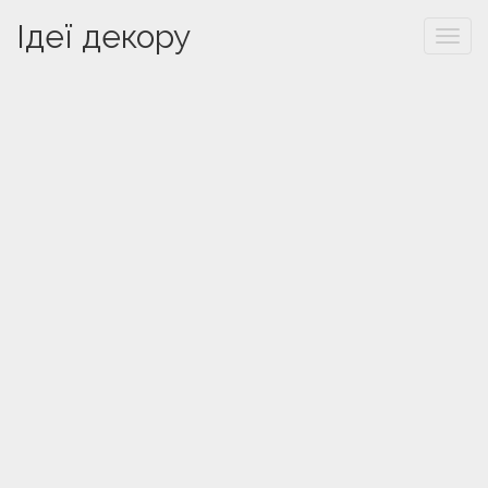
Ідеї декору
Togg
navi