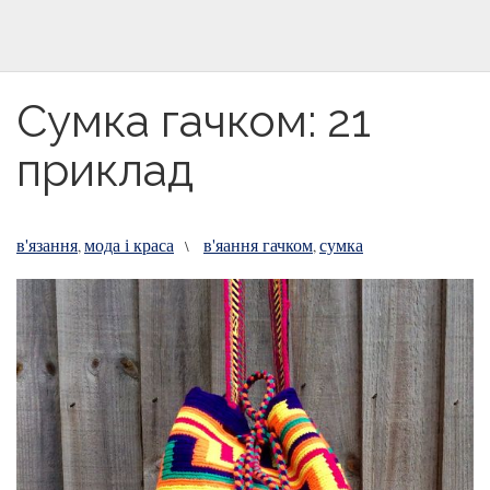
Сумка гачком: 21
приклад
в'язання
мода і краса
в'яання гачком
сумка
,
\
,