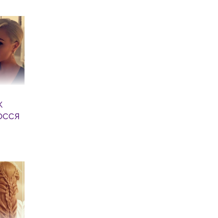
к
осся