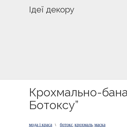
Ідеї декору
Крохмально-бана
Ботоксу”
мода і краса
ботокс
крохмаль
маска
\
,
,