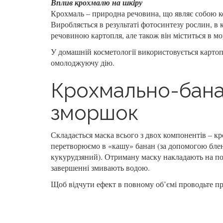
Вплив крохмалю на шкіру
Крохмаль – природна речовина, що являє собою к
Виробляється в результаті фотосинтезу рослин, в 
речовиною картопля, але також він міститься в мор
У домашній косметології використовується карто
омолоджуючу дію.
Крохмально-бана
зморшок
Складається маска всього з двох компонентів – кр
перетворюємо в «кашу» банан (за допомогою блен
кукурудзяний). Отриману маску накладають на по
завершенні змивають водою.
Щоб відчути ефект в повному об’ємі проводьте п