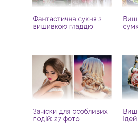
Фантастична сукня з
Виши
вишивкою гладдю
сум
Зачіски для особливих
Виши
подій: 27 фото
ідей