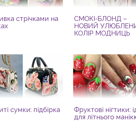
вка стрічками на
СМОКІ-БЛОНД –
ках
НОВИЙ УЛЮБЛЕН
КОЛІР МОДНИЦЬ
ті сумки: підбірка
Фруктові нігтики: і
для літнього мані