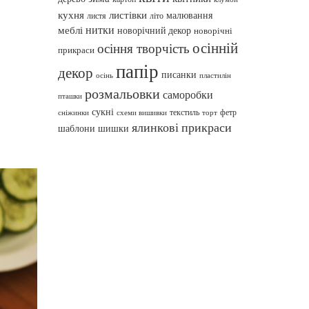
кухня
листівки
малювання
листя
літо
нитки
меблі
новорічний декор
новорічні
осінній
осіння творчість
прикраси
папір
декор
писанки
осінь
пластилін
розмальовки
саморобки
пташки
сукні
текстиль
фетр
сніжинки
схеми вишивки
торт
ялинкові прикраси
шаблони
шишки