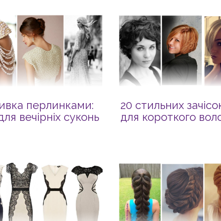
ивка перлинками:
20 стильних зачісо
 для вечірніх суконь
для короткого вол