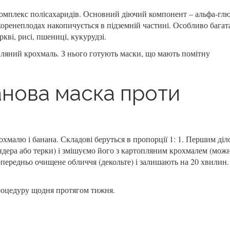
омплекс полісахаридів. Основний діючий компонент – альфа-глю
коренеплодах накопичується в підземній частині. Особливо багат
кві, рисі, пшениці, кукурудзі.
пляний крохмаль. З нього готують маски, що мають помітну
нова маска проти
охмалю і банана. Складові беруться в пропорції 1: 1. Першим діл
дера або терки) і змішуємо його з картопляним крохмалем (можн
передньо очищене обличчя (декольте) і залишають на 20 хвилин.
роцедуру щодня протягом тижня.