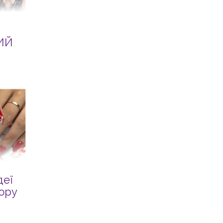
ИЙ
деї
кюру