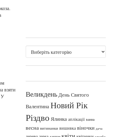
коза.
а
ом
а взяти
Великдень
День Святого
 У
Новий Рік
Валентина
Різдво
Ялинка
аплікації
ванна
весна
віночки
вишивка
витинанки
дача
квіти
зима
квітники
дерево
картон
клумби