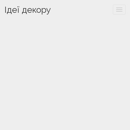
Ідеї декору
Togg
navi