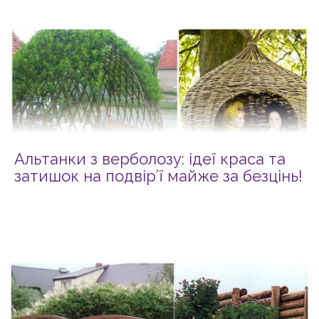
Альтанки з верболозу: ідеї краса та
затишок на подвір’ї майже за безцінь!