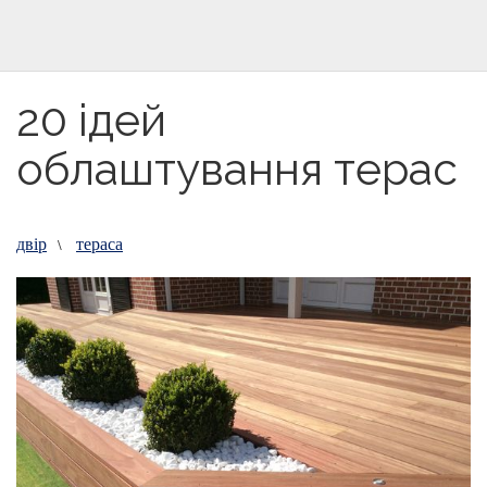
20 ідей
облаштування терас
двір
тераса
\