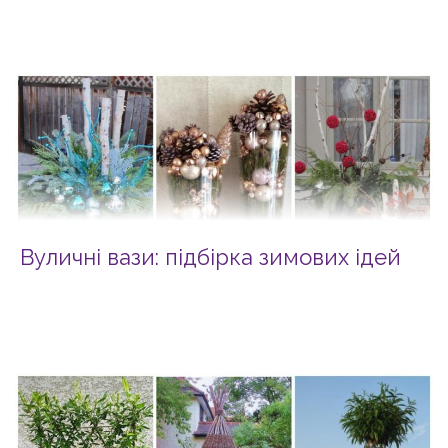
Вуличні вази: підбірка зимових ідей