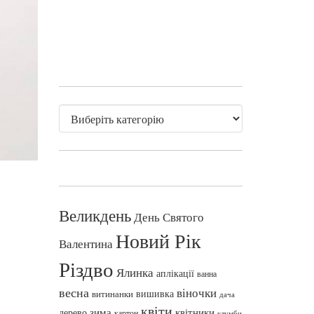
Великдень
День Святого
Новий Рік
Валентина
Різдво
Ялинка
аплікації
ванна
весна
віночки
вишивка
витинанки
дача
квіти
зима
квітники
дерево
картон
клумби