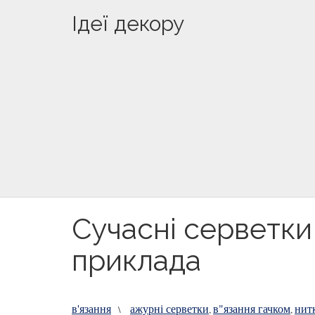
Ідеї декору
Сучасні серветки 
приклада
в'язання
ажурні серветки
в"язання гачком
нит
\
,
,