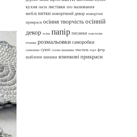
кухня
листівки
малювання
листя
літо
нитки
меблі
новорічний декор
новорічні
осінній
осіння творчість
прикраси
папір
декор
писанки
осінь
пластилін
розмальовки
саморобки
пташки
сукні
текстиль
фетр
сніжинки
схеми вишивки
торт
ялинкові прикраси
шаблони
шишки