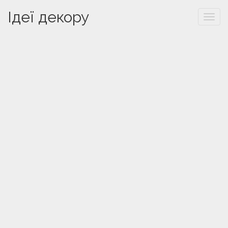
Ідеї декору
Togg
navi