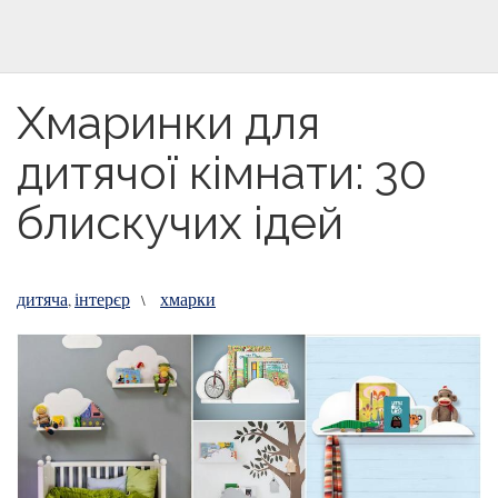
Хмаринки для
дитячої кімнати: 30
блискучих ідей
дитяча
інтерєр
хмарки
,
\