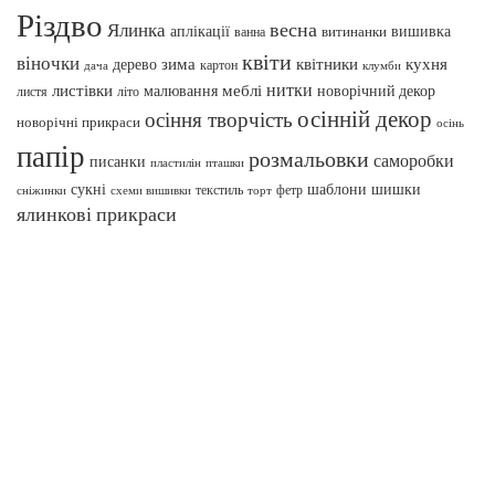
Різдво
весна
Ялинка
аплікації
вишивка
витинанки
ванна
квіти
віночки
зима
квітники
кухня
дерево
картон
клумби
дача
нитки
меблі
листівки
малювання
новорічний декор
листя
літо
осінній декор
осіння творчість
новорічні прикраси
осінь
папір
розмальовки
саморобки
писанки
пташки
пластилін
сукні
шаблони
шишки
текстиль
фетр
сніжинки
схеми вишивки
торт
ялинкові прикраси