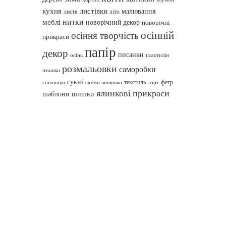
кухня
листівки
малювання
листя
літо
нитки
меблі
новорічний декор
новорічні
осінній
осіння творчість
прикраси
папір
декор
писанки
осінь
пластилін
розмальовки
саморобки
пташки
сукні
текстиль
фетр
сніжинки
схеми вишивки
торт
ялинкові прикраси
шаблони
шишки