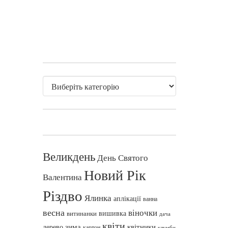
Великдень
День Святого
Новий Рік
Валентина
Різдво
Ялинка
аплікації
ванна
весна
віночки
вишивка
витинанки
дача
квіти
зима
квітники
дерево
картон
клумби