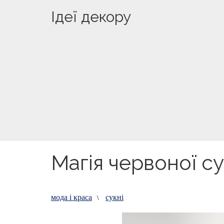
Ідеї декору
Магія червоної су
мода і краса
сукні
\