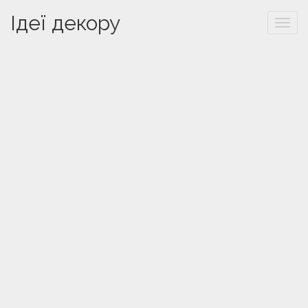
Ідеї декору
Togg
navi