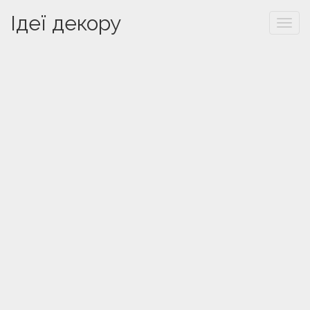
Ідеї декору
Togg
navi