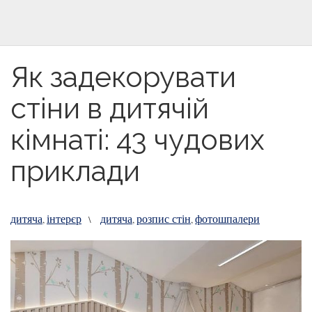
Як задекорувати
стіни в дитячій
кімнаті: 43 чудових
приклади
дитяча
інтерєр
дитяча
розпис стін
фотошпалери
,
\
,
,