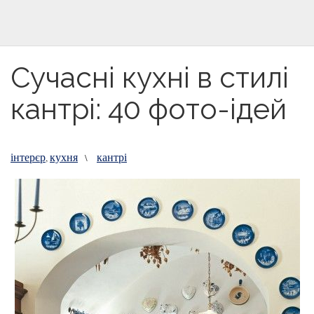
Сучасні кухні в стилі
кантрі: 40 фото-ідей
інтерєр
кухня
кантрі
,
\