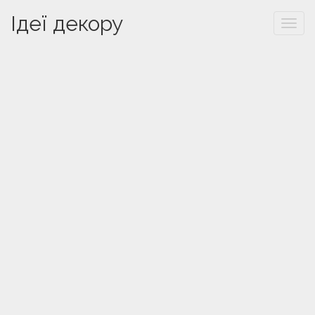
Ідеї декору
Togg
navi