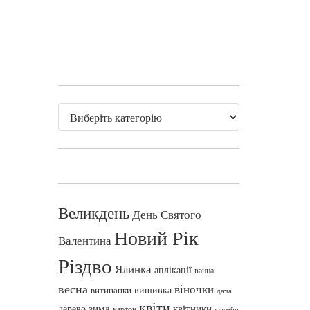
Великдень
День Святого
Новий Рік
Валентина
Різдво
Ялинка
аплікації
ванна
весна
віночки
вишивка
витинанки
дача
квіти
зима
квітники
дерево
картон
клумби