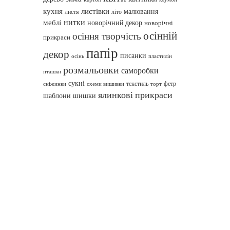
кухня
листівки
малювання
листя
літо
нитки
меблі
новорічний декор
новорічні
осінній
осіння творчість
прикраси
папір
декор
писанки
осінь
пластилін
розмальовки
саморобки
пташки
сукні
текстиль
фетр
сніжинки
схеми вишивки
торт
ялинкові прикраси
шаблони
шишки