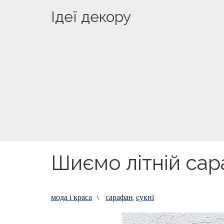
Ідеї декору
Шиємо літній сараф
мода і краса
сарафан
сукні
\
,