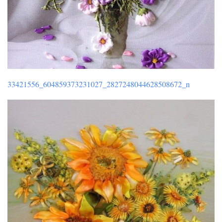
33421556_604859373231027_2827248044628508672_n