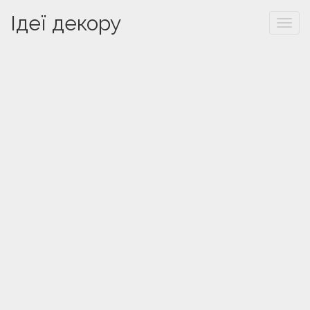
Ідеї декору
Togg
navi