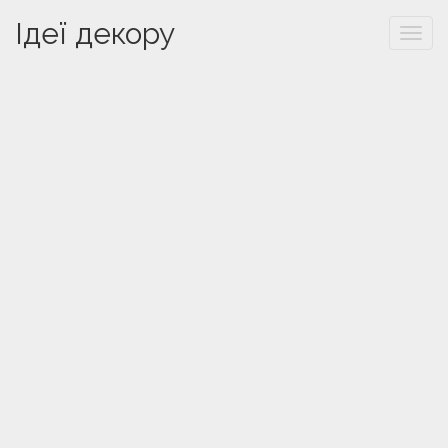
Ідеї декору
Togg
navi