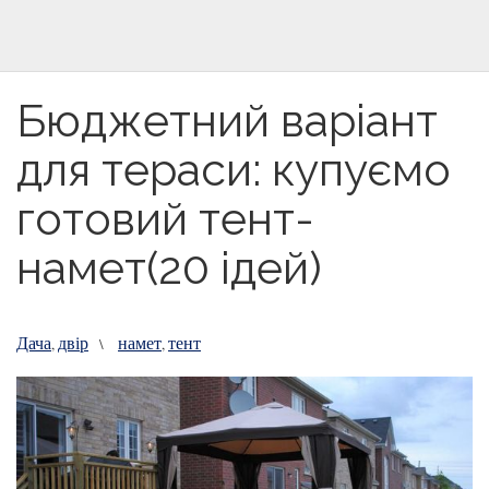
Бюджетний варіант
для тераси: купуємо
готовий тент-
намет(20 ідей)
Дача
двір
намет
тент
,
\
,