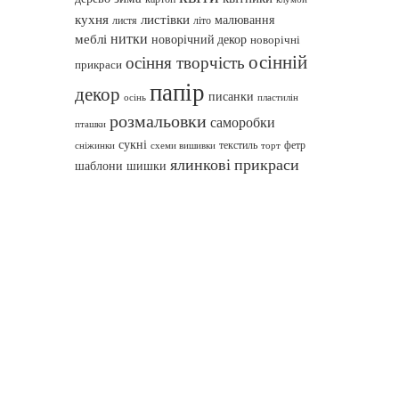
кухня
листівки
малювання
листя
літо
нитки
меблі
новорічний декор
новорічні
осінній
осіння творчість
прикраси
папір
декор
писанки
осінь
пластилін
розмальовки
саморобки
пташки
сукні
текстиль
фетр
сніжинки
схеми вишивки
торт
ялинкові прикраси
шаблони
шишки