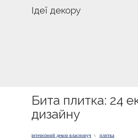
Ідеї декору
Бита плитка: 24 е
дизайну
інтерєрний декор власноруч
плитка
\