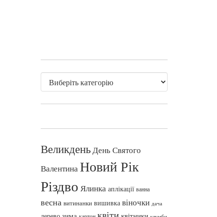
Великдень
День Святого
Новий Рік
Валентина
Різдво
Ялинка
аплікації
ванна
весна
віночки
вишивка
витинанки
дача
квіти
зима
квітники
дерево
картон
клумби