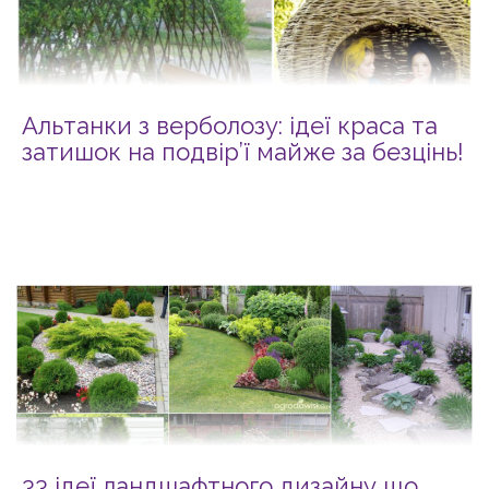
Альтанки з верболозу: ідеї краса та
затишок на подвір’ї майже за безцінь!
33 ідеї ландшафтного дизайну що