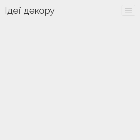
Ідеї декору
Togg
navi