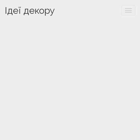
Ідеї декору
Togg
navi