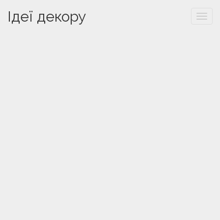
Ідеї декору
Togg
navi