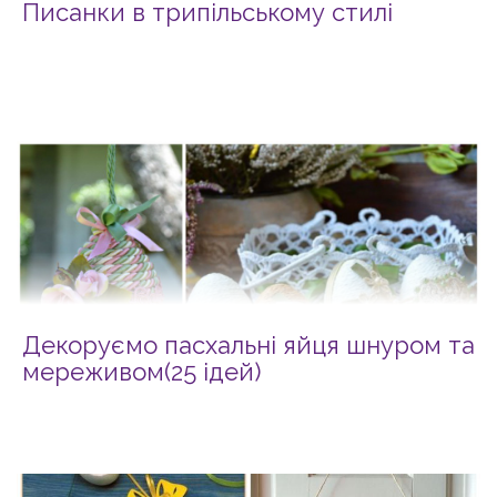
Писанки в трипільському стилі
Декоруємо пасхальні яйця шнуром та
мереживом(25 ідей)