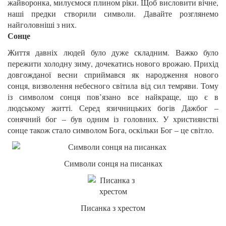
жайворонка, милуємося плином ріки. Щоб висловити вічне,
наші предки створили символи. Давайте розглянемо
найголовніші з них.
Сонце
Життя давніх людей було дуже складним. Важко було
пережити холодну зиму, дочекатись нового врожаю. Прихід
довгожданої весни сприймався як народження нового
сонця, визволення небесного світила від сил темряви. Тому
із символом сонця пов’язано все найкраще, що є в
людському житті. Серед язичницьких богів Дажбог –
сонячний бог – був одним із головних. У християнстві
сонце також стало символом Бога, оскільки Бог – це світло.
Символи сонця на писанках
Писанка з хрестом