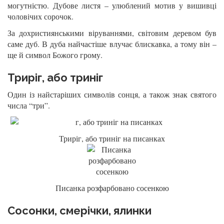
могутністю. Дубове листя – улюблений мотив у вишивці
чоловічих сорочок.
За дохристиянськими віруваннями, світовим деревом був
саме дуб. В дуба найчастіше влучає блискавка, а тому він –
ще й символ Божого грому.
Триріг, або триніг
Один із найстаріших символів сонця, а також знак святого
числа “три”.
Триріг, або триніг на писанках
Писанка розфарбовано сосенкою
Сосонки, смерічки, ялинки