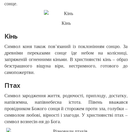
сонце.
Кінь
Кінь
Символ коня також пов’язаний із поклонінням сонцю. За
древніми переказами сонце їде небом на колісниці,
запряженій огненними кіньми. В християнстві кінь – образ
безстрашного віщуна віри, нестримного, готового до
самопожертви.
Птах
Символ зародження життя, родючості, приплоду, достатку,
напівземна, напівнебесна істота. Півень вважався
провідником Божого сонця й сторожем проти зла, голубки –
символом любові, вірності і злагоди. У християнстві птах –
символ вознесін-ня до Бога.