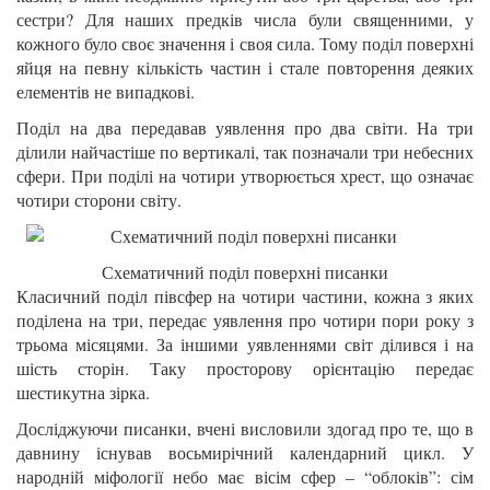
сестри? Для наших предків числа були священними, у
кожного було своє значення і своя сила. Тому поділ поверхні
яйця на певну кількість частин і стале повторення деяких
елементів не випадкові.
Поділ на два передавав уявлення про два світи. На три
ділили найчастіше по вертикалі, так позначали три небесних
сфери. При поділі на чотири утворюється хрест, що означає
чотири сторони світу.
Схематичний поділ поверхні писанки
Класичний поділ півсфер на чотири частини, кожна з яких
поділена на три, передає уявлення про чотири пори року з
трьома місяцями. За іншими уявленнями світ ділився і на
шість сторін. Таку просторову орієнтацію передає
шестикутна зірка.
Досліджуючи писанки, вчені висловили здогад про те, що в
давнину існував восьмирічний календарний цикл. У
народній міфології небо має вісім сфер – “облоків”: сім