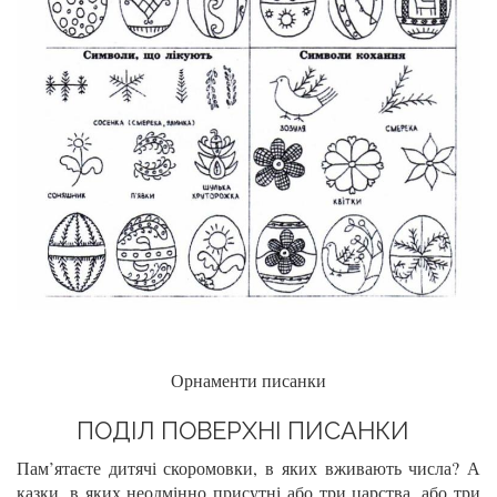
Орнаменти писанки
ПОДІЛ ПОВЕРХНІ ПИСАНКИ
Пам’ятаєте дитячі скоромовки, в яких вживають числа? А
казки, в яких неодмінно присутні або три царства, або три