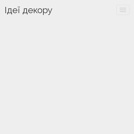
Ідеї декору
Togg
navi