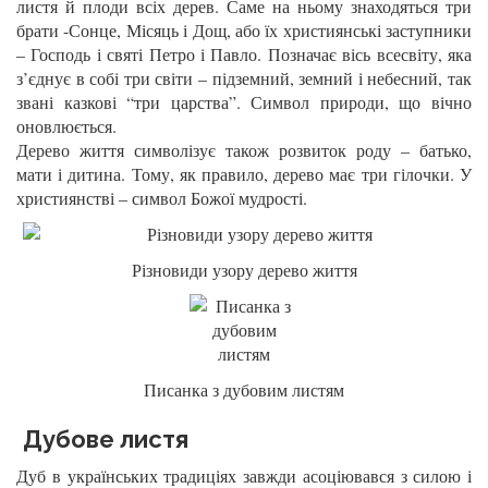
листя й плоди всіх дерев. Саме на ньому знаходяться три
брати -Сонце, Місяць і Дощ, або їх християнські заступники
– Господь і святі Петро і Павло. Позначає вісь всесвіту, яка
з’єднує в собі три світи – підземний, земний і небесний, так
звані казкові “три царства”. Символ природи, що вічно
оновлюється.
Дерево життя символізує також розвиток роду – батько,
мати і дитина. Тому, як правило, дерево має три гілочки. У
християнстві – символ Божої мудрості.
Різновиди узору дерево життя
Писанка з дубовим листям
Дубове листя
Дуб в українських традиціях завжди асоціювався з силою і