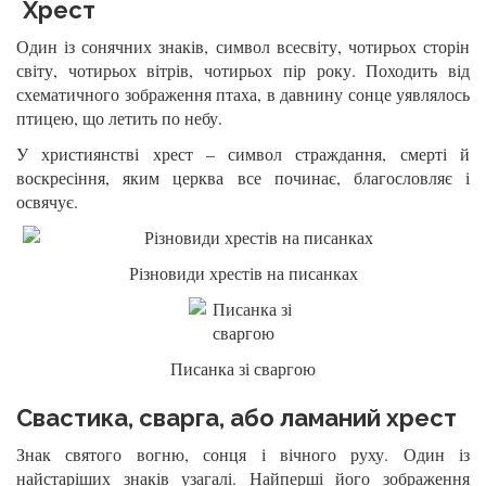
Хрест
Один із сонячних знаків, символ всесвіту, чотирьох сторін
світу, чотирьох вітрів, чотирьох пір року. Походить від
схематичного зображення птаха, в давнину сонце уявлялось
птицею, що летить по небу.
У християнстві хрест – символ страждання, смерті й
воскресіння, яким церква все починає, благословляє і
освячує.
Різновиди хрестів на писанках
Писанка зі сваргою
Свастика, сварга, або ламаний хрест
Знак святого вогню, сонця і вічного руху. Один із
найстаріших знаків узагалі. Найперші його зображення