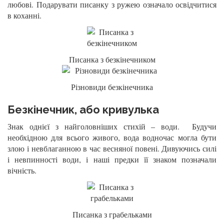
любові. Подарувати писанку з ружею означало освідчитися
в коханні.
Писанка з безкінечником
Різновиди безкінечника
Безкінечник, або кривулька
Знак однієї з найголовніших стихій – води. Будучи
необхідною для всього живого, вода водночас могла бути
злою і невблаганною в час весняної повені. Дивуючись силі
і невпинності води, і наші предки її знаком позначали
вічність.
Писанка з грабельками