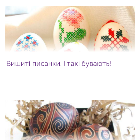
Вишиті писанки. І такі бувають!