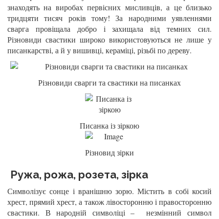
знаходять на виробах первісних мисливців, а це близько
тридцяти тисяч років тому! За народними уявленнями
сварга провіщала добро і захищала від темних сил.
Різновиди свастики широко використовуються не лише у
писанкарстві, а й у вишивці, кераміці, різьбі по дереву.
Різновиди сварги та свастики на писанках
Писанка із зіркою
Різновид зірки
Ружа, рожа, розета, зірка
Символізує сонце і вранішню зорю. Містить в собі косий
хрест, прямий хрест, а також лівосторонню і правосторонню
свастики. В народній символіці – незмінний символ