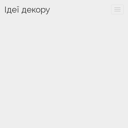
Ідеї декору
Togg
navi