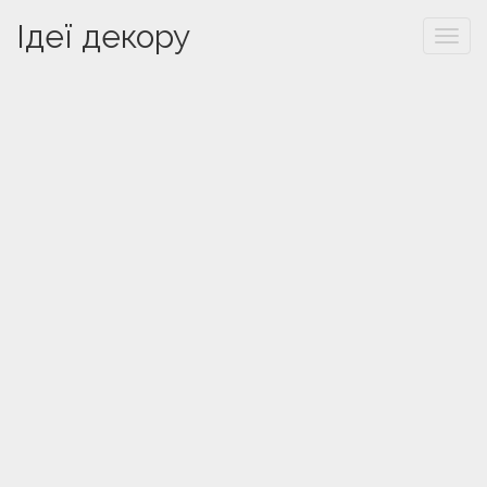
Ідеї декору
Togg
navi