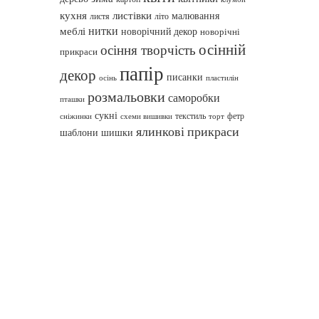
кухня
листівки
малювання
листя
літо
нитки
меблі
новорічний декор
новорічні
осінній
осіння творчість
прикраси
папір
декор
писанки
осінь
пластилін
розмальовки
саморобки
пташки
сукні
текстиль
фетр
сніжинки
схеми вишивки
торт
ялинкові прикраси
шаблони
шишки