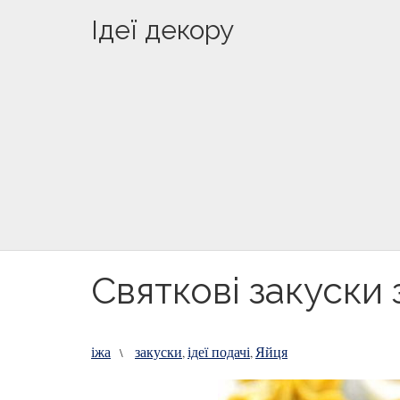
Ідеї декору
Святкові закуски 
іжа
закуски
ідеї подачі
Яйця
\
,
,