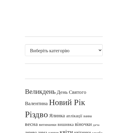
Великдень
День Святого
Новий Рік
Валентина
Різдво
Ялинка
аплікації
ванна
весна
віночки
вишивка
витинанки
дача
квіти
зима
квітники
дерево
картон
клумби