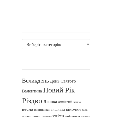
Великдень
День Святого
Новий Рік
Валентина
Різдво
Ялинка
аплікації
ванна
весна
віночки
вишивка
витинанки
дача
квіти
зима
квітники
дерево
картон
клумби