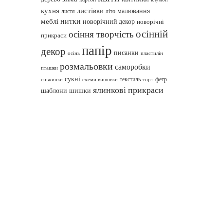
кухня
листівки
малювання
листя
літо
нитки
меблі
новорічний декор
новорічні
осінній
осіння творчість
прикраси
папір
декор
писанки
осінь
пластилін
розмальовки
саморобки
пташки
сукні
текстиль
фетр
сніжинки
схеми вишивки
торт
ялинкові прикраси
шаблони
шишки