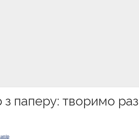
 з паперу: творимо ра
папір