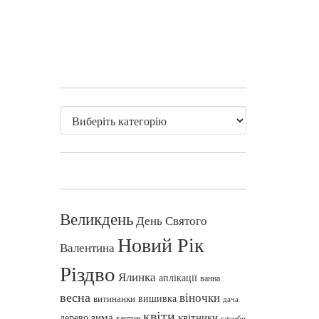
Великдень
День Святого
Новий Рік
Валентина
Різдво
Ялинка
аплікації
ванна
весна
віночки
вишивка
витинанки
дача
квіти
зима
квітники
дерево
картон
клумби