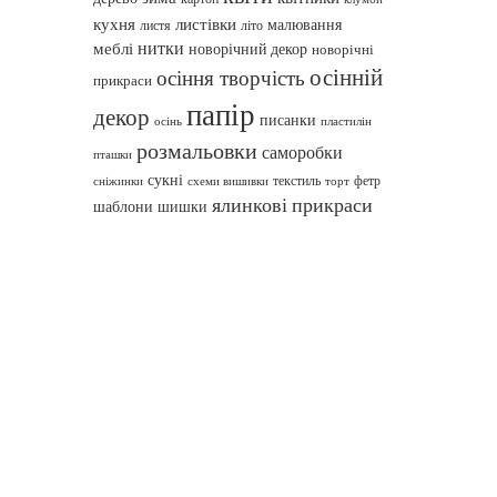
кухня
листівки
малювання
листя
літо
нитки
меблі
новорічний декор
новорічні
осінній
осіння творчість
прикраси
папір
декор
писанки
осінь
пластилін
розмальовки
саморобки
пташки
сукні
текстиль
фетр
сніжинки
схеми вишивки
торт
ялинкові прикраси
шаблони
шишки