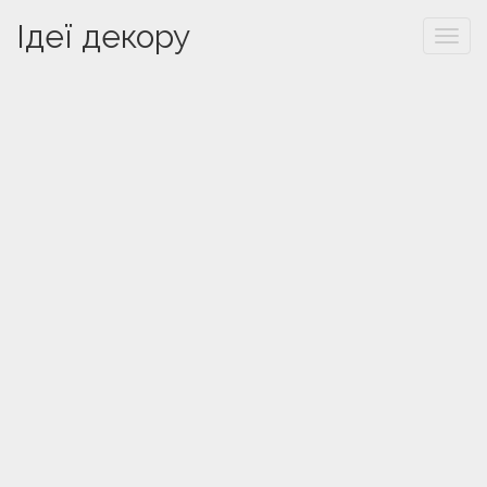
Ідеї декору
Togg
navi