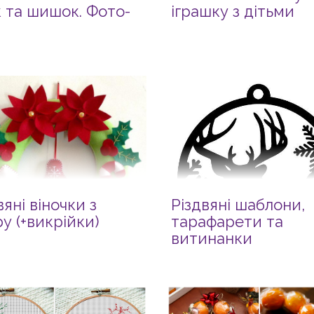
к та шишок. Фото-
іграшку з дітьми
вяні віночки з
Різдвяні шаблони,
у (+викрійки)
тарафарети та
витинанки