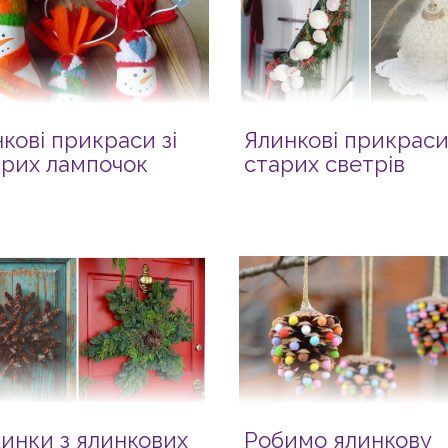
кові прикраси зі
Ялинкові прикраси 
арих лампочок
старих светрів
инки з ялинкових
Робимо ялинкову