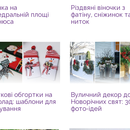
ка на
Різдвяні віночки з
дральній площі
фатіну, сніжинок т
нюса
ниток
кові обгортки на
Вуличний декор д
лад: шаблони для
Новорічних свят: 3
ування
фото-ідей