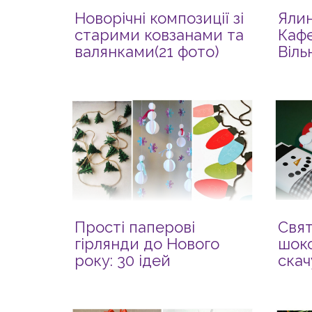
Новорічні композиції зі
Ялин
старими ковзанами та
Кафе
валянками(21 фото)
Віль
Прості паперові
Свят
гірлянди до Нового
шоко
року: 30 ідей
скач