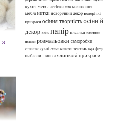
кухня
листівки
малювання
листя
літо
нитки
меблі
новорічний декор
новорічні
осінній
осіння творчість
прикраси
папір
декор
писанки
осінь
пластилін
розмальовки
саморобки
зі
пташки
сукні
текстиль
фетр
сніжинки
схеми вишивки
торт
ялинкові прикраси
шаблони
шишки