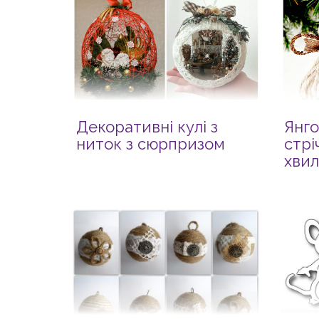
Декоративні кулі з
Янго
ниток з сюрпризом
стрі
хвил