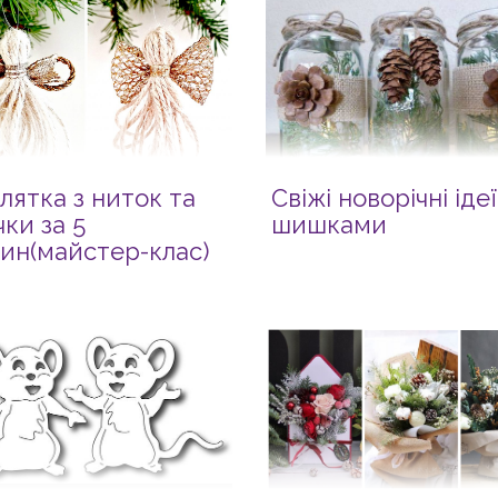
лятка з ниток та
Свіжі новорічні ідеї
чки за 5
шишками
ин(майстер-клас)