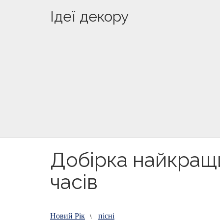
Ідеї декору
Добірка найкращи
часів
Новий Рік
пісні
\