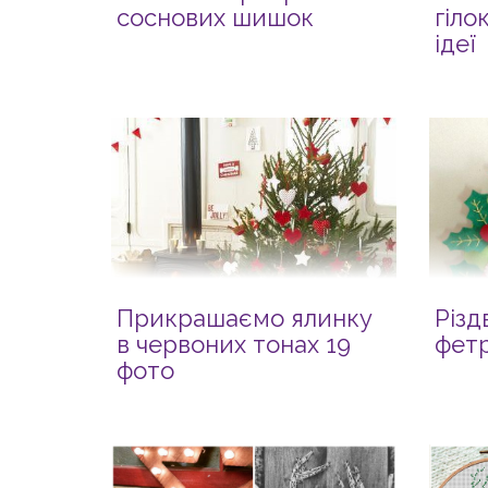
соснових шишок
гіло
ідеї
Прикрашаємо ялинку
Різд
в червоних тонах 19
фетр
фото