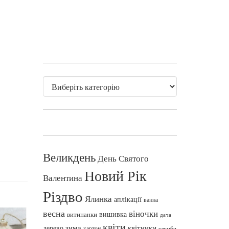
Великдень
День Святого
Новий Рік
Валентина
Різдво
Ялинка
аплікації
ванна
весна
віночки
вишивка
витинанки
дача
квіти
зима
квітники
дерево
картон
клумби